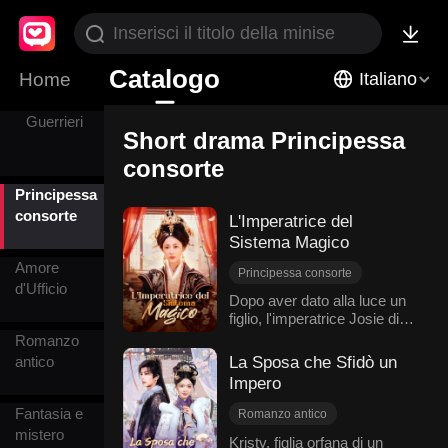
Relazione
tra fratello e
Catalogo
Home
Italiano
sorella
Guerrieri
Short drama Principessa
consorte
Principessa
consorte
L'Imperatrice del
Sistema Magico
Amore
Principessa consorte
d'Ufficio
Viaggio nel tempo
Dopo aver dato alla luce un
figlio, l'imperatrice Josie di
Ritorno
Superpotenze
Gobury perde il favore
Romanzo
Romanzo antico
dell'imperatore Alfred.La
La Sposa che Sfidò un
antico
perfida concubina Sylvia
Impero
approfitta della situazione
per umiliarla pubblicamente
Fantasia e
Romanzo antico
e, infine, farla uccidere. Ma il
mistero
Principessa consorte
Kristy, figlia orfana di un
destino prende una piega