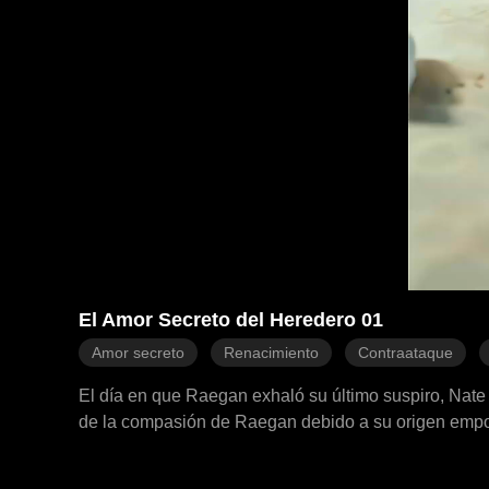
El Amor Secreto del Heredero 01
Amor secreto
Renacimiento
Contraataque
El día en que Raegan exhaló su último suspiro, Nate co
de la compasión de Raegan debido a su origen empob
pagado sus necesidades con su propia tarjeta, le ha 
Mientras él disfruta de la riqueza que le han dado y