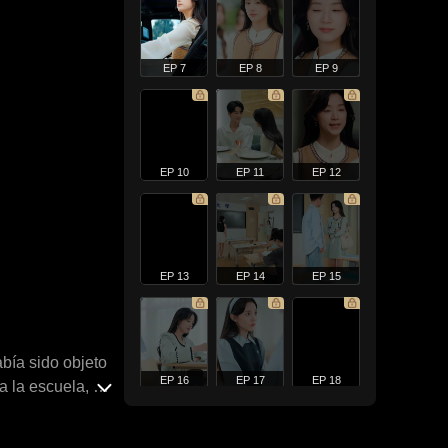
EP 7
EP 8
EP 9
EP 10
EP 11
EP 12
EP 13
EP 14
EP 15
abía sido objeto
EP 16
EP 17
EP 18
 la escuela, ha
e dejó su padre.
u novia como a