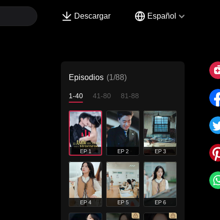
Descargar
Español
Episodios
(1/88)
1-40
41-80
81-88
EP 1
EP 2
EP 3
EP 4
EP 5
EP 6