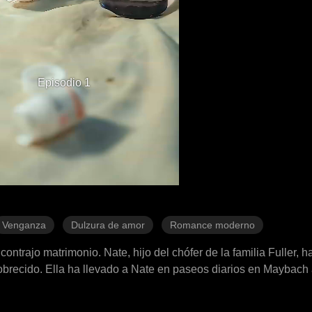
Episodio 1
Venganza
Dulzura de amor
Romance moderno
ntrajo matrimonio. Nate, hijo del chófer de la familia Fuller, h
recido. Ella ha llevado a Nate en paseos diarios en Maybach a
regalado lujos de alta gama e incluso le ha dado la empresa qu
 entabla relaciones románticas con otras personas, mimando a s