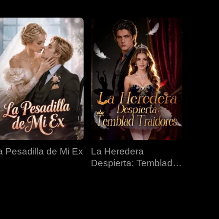
EP 31
EP 32
EP 33
EP 34
EP 35
EP 36
EP 37
EP 38
EP 39
a Pesadilla de Mi Ex
La Heredera
EP 40
Despierta: Temblad
Traidores