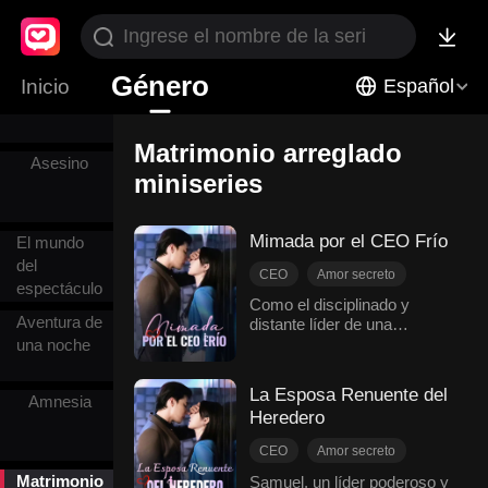
Embarazada
Género
Diferencia
Inicio
Español
de edad
Matrimonio arreglado
Asesino
miniseries
Mimada por el CEO Frío
El mundo
del
CEO
Amor secreto
espectáculo
Matrimonio arreglado
Como el disciplinado y
Aventura de
distante líder de una
Enamorarse después del matrimonio
poderosa familia, Samuel
una noche
Dulzura de amor
llevaba mucho tiempo
Romance moderno
comprometido con Kaylee,
La Esposa Renuente del
Amnesia
aunque nadie los
Heredero
relacionaba y ella misma no
le daba importancia. Con
CEO
Amor secreto
Samuel casi siempre en el
Matrimonio arreglado
Matrimonio
extranjero, rara vez se
Samuel, un líder poderoso y