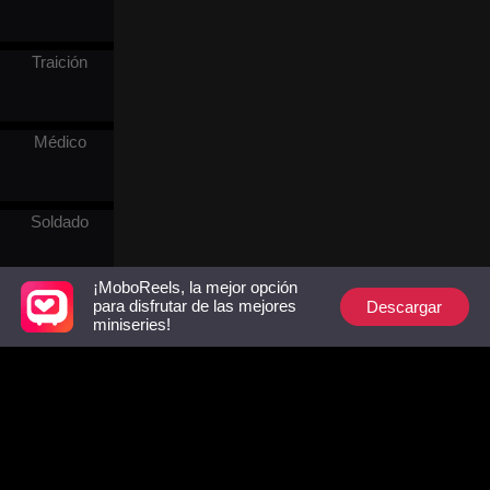
Traición
Médico
Soldado
¡MoboReels, la mejor opción
Real
Descargar
para disfrutar de las mejores
miniseries!
Persiguiendo
al esposo
Mundo
laboral