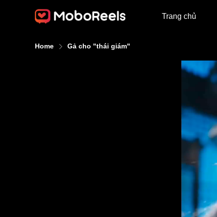
Trang chủ
Home
Gả cho "thái giám"