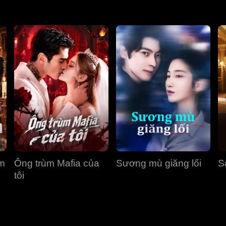
ùm
Ông trùm Mafia của
Sương mù giăng lối
S
tôi