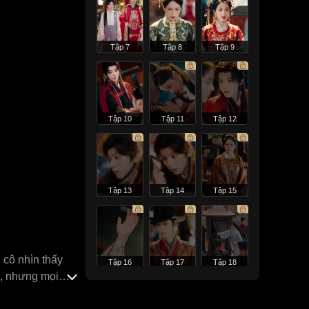
Tập 7
Tập 8
Tập 9
Tập 10
Tập 11
Tập 12
Tập 13
Tập 14
Tập 15
 cô nhìn thấy
Tập 16
Tập 17
Tập 18
h, nhưng mọi
ả cho Ninh Tử