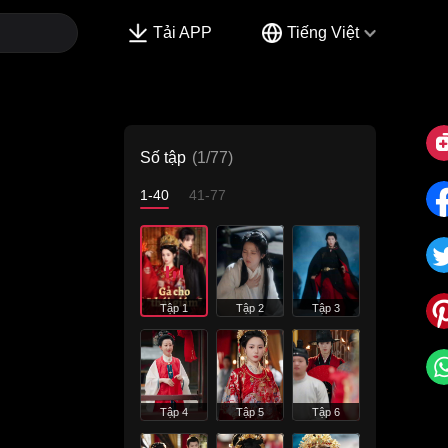
Tải APP
Tiếng Việt
Số tập
(1/77)
1-40
41-77
Tập 1
Tập 2
Tập 3
Tập 4
Tập 5
Tập 6