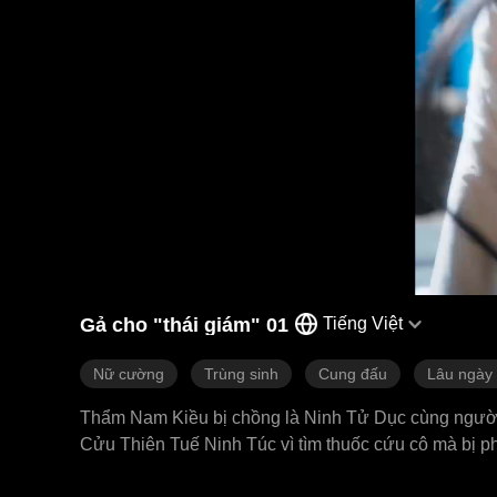
Gả cho "thái giám" 01
Tiếng Việt
Nữ cường
Trùng sinh
Cung đấu
Lâu ngày 
Thẩm Nam Kiều bị chồng là Ninh Tử Dục cùng người 
Cửu Thiên Tuế Ninh Túc vì tìm thuốc cứu cô mà bị p
thứ đã quá muộn, cô ôm hận mà chết. Sau khi sống l