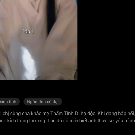
Tập 1
sinh tình
Ngôn tình cổ đại
chị cùng cha khác mẹ Thẩm Tĩnh Di hạ độc. Khi đang hấp hối,
hục kích trọng thương. Lúc đó cô mới biết anh thực sự yêu mìn
ại vào đúng ngày đại hôn, Thẩm Nam Kiều kiên quyết từ chối g