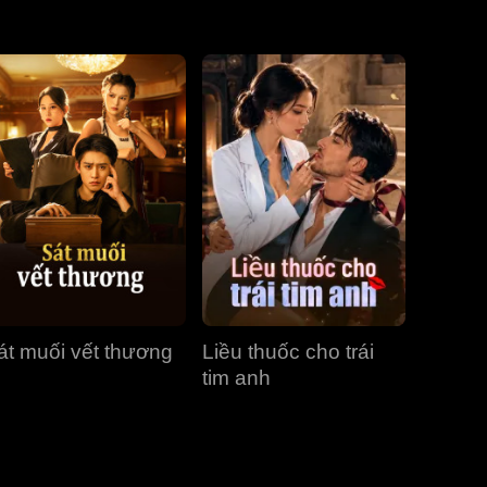
Tập 31
Tập 32
Tập 33
Tập 34
Tập 35
Tập 36
Tập 37
Tập 38
Tập 39
Tập 40
át muối vết thương
Liều thuốc cho trái
tim anh