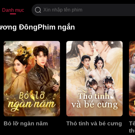
Danh mục
ương ĐôngPhim ngắn
Bỏ lỡ ngàn năm
Thỏ tinh và bé cưng
T
th