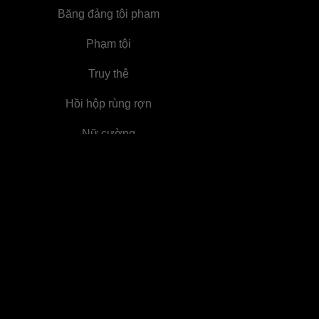
Băng đảng tội phạm
Phạm tội
Truy thê
Hồi hộp rùng rợn
Nữ cường
18+
Đưa con đi trốn
Cứu rỗi
Giả vờ
Hối hận
Lật ngược tình thế