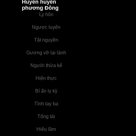
Huyền huyễn
phương Đông
Ly hôn
Ngược luyến
Tật nguyền
Gương vỡ lại lành
Người thừa kế
Hiện thực
Bí ẩn ly kỳ
Tình tay ba
Tổng tài
Hiểu lầm