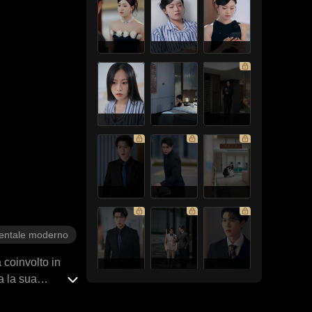
entale moderno
 coinvolto in
a la sua
ebbe