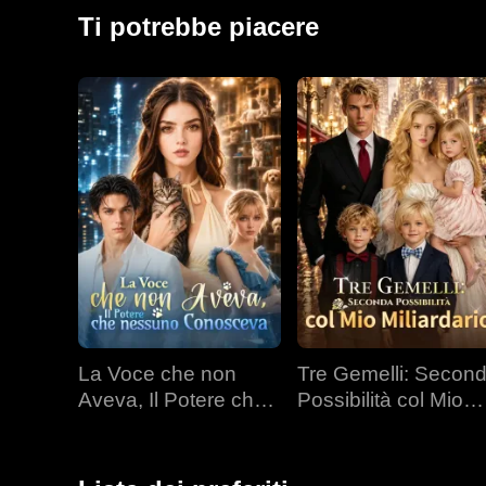
un'improvvisa rivelazione: di averla sempre amata. Sc
Ti potrebbe piacere
ogni rimedio era tardivo.
La Voce che non
Tre Gemelli: Secon
Aveva, Il Potere che
Possibilità col Mio
nessuno Conosceva
Miliardario