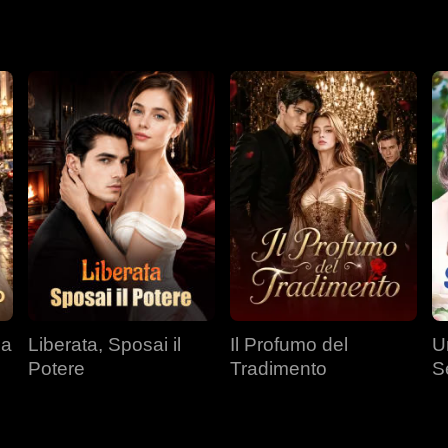
oprì inoltre che il favore salvavita di anni prima era una menz
da
Liberata, Sposai il
Il Profumo del
U
Potere
Tradimento
S