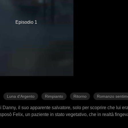
Episodio 1
Luna d'Argento
Rimpianto
Ritorno
Romanzo sentim
i Danny, il suo apparente salvatore, solo per scoprire che lui era
sposò Felix, un paziente in stato vegetativo, che in realtà fingev
 lei. Mentre il legame tra Thea e Felix si approfondiva, Danny 