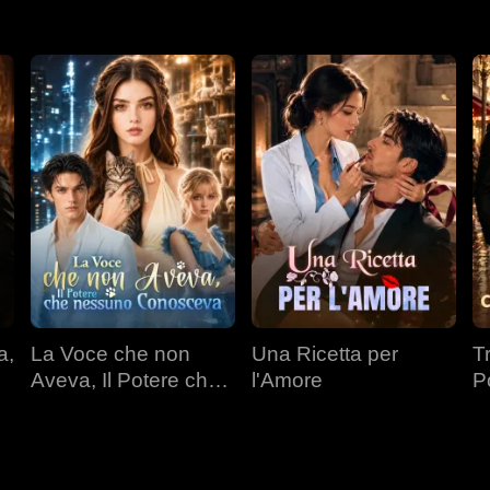
a,
La Voce che non
Una Ricetta per
T
Aveva, Il Potere che
l'Amore
P
nessuno Conosceva
Mi