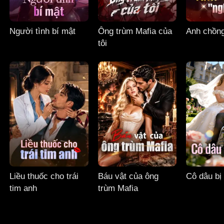
Người tình bí mật
Ông trùm Mafia của
Anh chồng
tôi
Liều thuốc cho trái
Báu vật của ông
Cô dâu bị 
tim anh
trùm Mafia