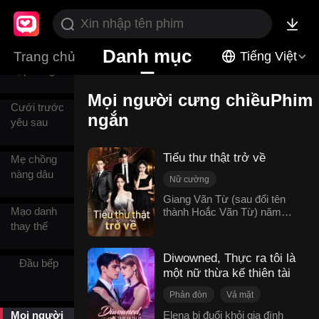
Cung đấu
Danh mục
Hôn nhân
Trang chủ
Tiếng Việt
hợp đồng
Mọi người cưng chiềuPhim
Cưới trước
ngắn
yêu sau
Tiểu thư thật trở về
Mẹ chồng
nàng dâu
Nữ cường
Ân oán nhà giàu
Giang Vãn Từ (sau đổi tên
Mạo danh
thành Hoắc Vãn Từ) năm
Mọi người cưng chiều
hai mươi tuổi vì hiểu lầm
thay thế
Giả vờ
thân thế mà bị gia đình nuôi
Ngôn tình hiện đại
dưỡng đuổi khỏi nhà. Đúng
Diwowned, Thực ra tôi là
Đầu bếp
lúc rơi vào cảnh khốn khó,
một nữ thừa kế thiên tài
cô được gia tộc họ Hoắc tìm
thấy và mới biết mình chính
Phản đòn
Vả mặt
là tiểu thư thất lạc nhiều năm
Mọi người cưng chiều
của một gia đình giàu có.
Mọi người
Elena bị đuổi khỏi gia đình