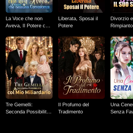
La Voce che non
Liberata, Sposai il
Divorzio 
Aveva, Il Potere che
Potere
Rimpianto:
nessuno Conosceva
Suo Segr
Tre Gemelli:
Il Profumo del
Una Cener
Seconda Possibilità
Tradimento
Senza Fa
col Mio Miliardario