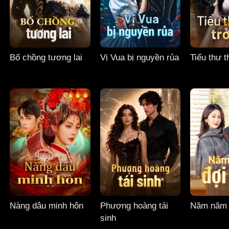
Bố chồng tương lai
Vị Vua bị nguyền rủa
Tiểu thư t
Nàng dâu minh hôn
Phượng hoàng tái
Năm năm 
sinh