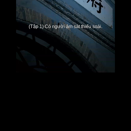
(Tập 1) Có người ám sát thiếu soái.