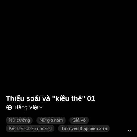
Thiếu soái và "kiều thê" 01
Tiếng Việt
Nữ cường
Nữ giả nam
Giả vờ
Kết hôn chớp nhoáng
Tình yêu thập niên xưa