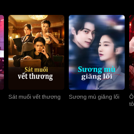
Sát muối vết thương
Sương mù giăng lối
Ô
tô