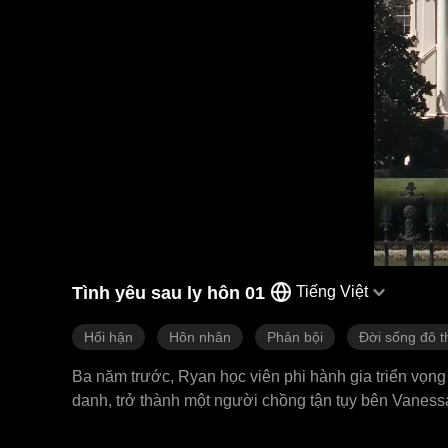
Tình yêu sau ly hôn 01
Tiếng Việt
Hối hận
Hôn nhân
Phản bội
Đời sống đô t
Ba năm trước, Ryan học viên phi hành gia triển vọng 
danh, trở thành một người chồng tận tụy bên Vanessa
lại thầm thương trộm nhớ người bạn thanh mai trúc mã