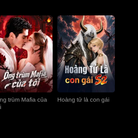
Tập 31
Tập 32
Tập 33
Tập 34
Tập 35
Tập 36
Tập 37
Tập 38
Tập 39
Tập 40
ng trùm Mafia của
Hoàng tử là con gái
i