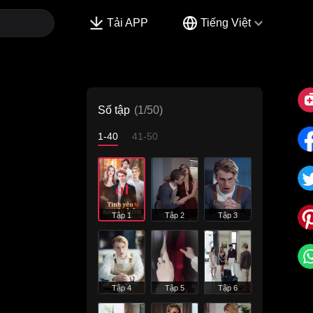
Tải APP
Tiếng Việt
Số tập
(1/50)
1-40
41-50
Tập 1
Tập 2
Tập 3
Tập 4
Tập 5
Tập 6