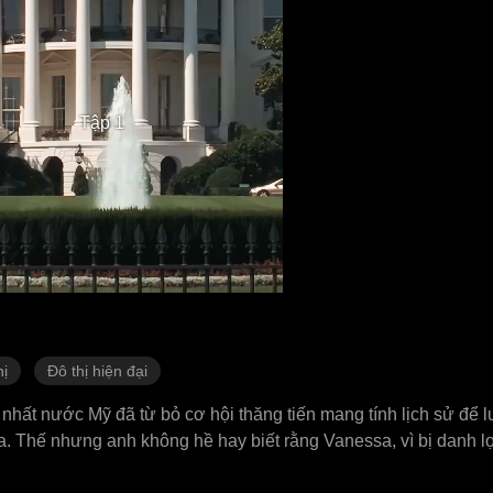
Tập 1
hị
Đô thị hiện đại
nhất nước Mỹ đã từ bỏ cơ hội thăng tiến mang tính lịch sử để l
. Thế nhưng anh không hề hay biết rằng Vanessa, vì bị danh lợi
 giàu có của mình Jackson. Trái tim tan vỡ, Ryan quyết định lấ