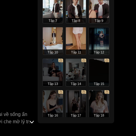
Tập 7
Tập 8
Tập 9
Tập 10
Tập 11
Tập 12
Tập 13
Tập 14
Tập 15
ui về sống ẩn
Tập 16
Tập 17
Tập 18
 che mờ lý trí,
y lại thân phận