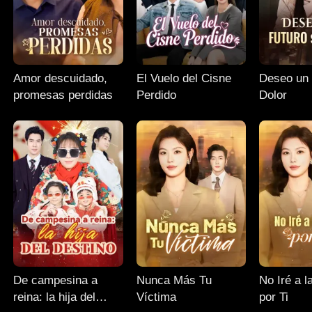
Amor descuidado,
El Vuelo del Cisne
Deseo un Futuro si
promesas perdidas
Perdido
Dolor
De campesina a
Nunca Más Tu
No Iré a l
reina: la hija del
Víctima
por Ti