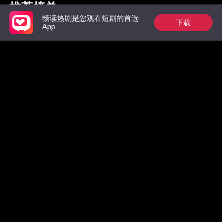
推荐榜单
畅读热剧是您观看短剧的首选
下载
App
枭爷夫人她来自农村
惊！墨总前妻马甲无
绝不原谅
数，拒绝复合！
嫁了