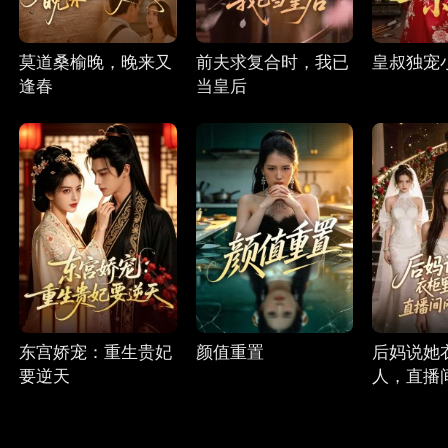
莫道桑榆晚，晚来又
前夫求复合时，我已
皇叔独宠
逢春
当皇后
东宫娇宠：重生贵妃
颜值重置
后妈说她
要逆天
人，直播
了