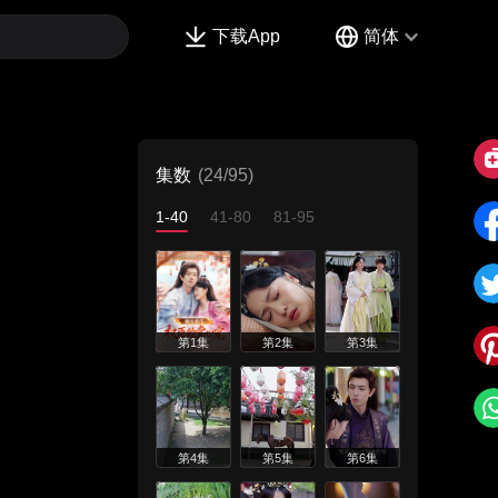
下载App
简体
集数
(24/95)
1-40
41-80
81-95
第1集
第2集
第3集
第4集
第5集
第6集