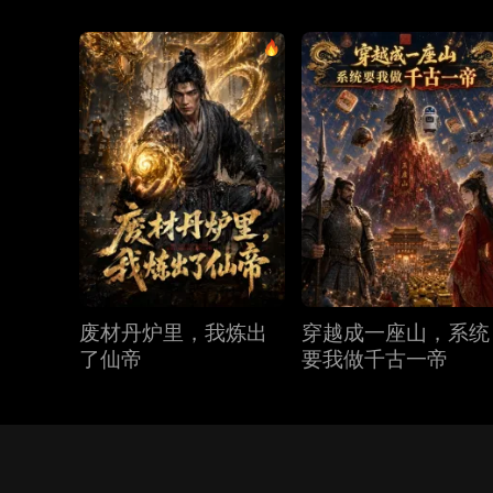
废材丹炉里，我炼出
穿越成一座山，系统
了仙帝
要我做千古一帝