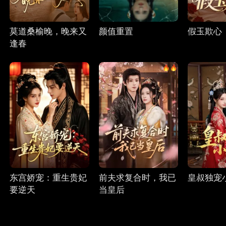
莫道桑榆晚，晚来又
颜值重置
假玉欺心
逢春
东宫娇宠：重生贵妃
前夫求复合时，我已
皇叔独宠
要逆天
当皇后