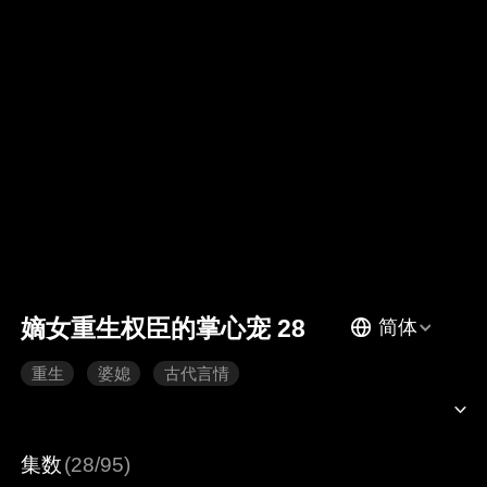
嫡女重生权臣的掌心宠 28
简体
重生
婆媳
古代言情
集数
(28/95)