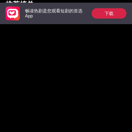
推荐榜单
畅读热剧是您观看短剧的首选
下载
App
枭爷夫人她来自农村
祁总别作了，太太是
惊！墨总
真的想跟您离婚了
数，拒绝