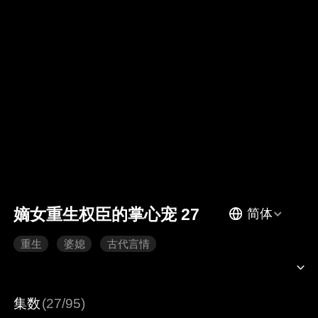
嫡女重生权臣的掌心宠 27
简体
重生
婆媳
古代言情
集数
(27/95)