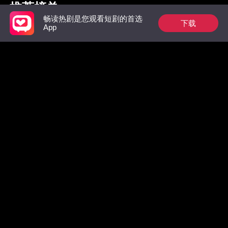
推荐榜单
畅读热剧是您观看短剧的首选
下载
App
枭爷夫人她来自农村
祁总别作了，太太是
惊！墨总
真的想跟您离婚了
数，拒绝