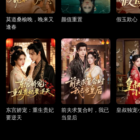
莫道桑榆晚，晚来又
颜值重置
假玉欺心
逢春
东宫娇宠：重生贵妃
前夫求复合时，我已
皇叔独宠
要逆天
当皇后