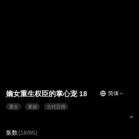
嫡女重生权臣的掌心宠 18
简体
重生
婆媳
古代言情
集数
(18/95)