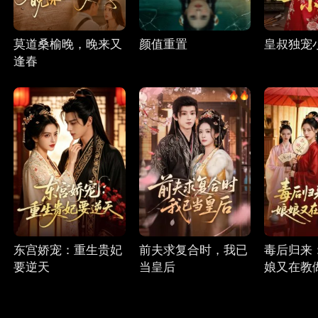
莫道桑榆晚，晚来又
颜值重置
皇叔独宠
逢春
东宫娇宠：重生贵妃
前夫求复合时，我已
毒后归来
要逆天
当皇后
娘又在教