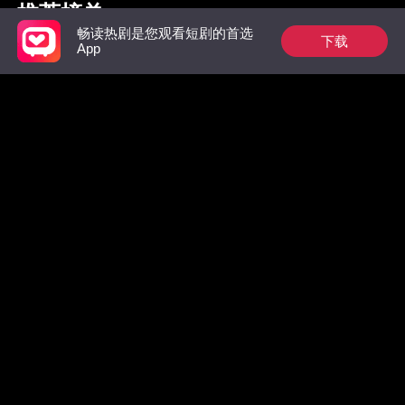
推荐榜单
畅读热剧是您观看短剧的首选
下载
App
枭爷夫人她来自农村
祁总别作了，太太是
惊！墨总
真的想跟您离婚了
数，拒绝