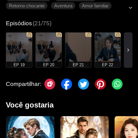
Retorno chocante
Aventura
Amor familiar
Romance moderno
Episódios
(21/75)
EP 19
EP 20
EP 21
EP 22
Compartilhar:
Você gostaria