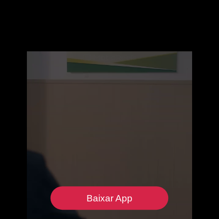
Baixar App