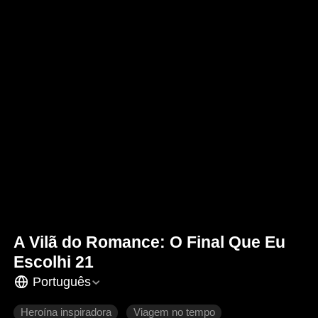
A Vilã do Romance: O Final Que Eu
Escolhi 21
Português
Heroína inspiradora
Viagem no tempo