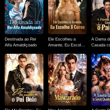
Destinada ao Rei
Ele Escolheu a
A Dama da
Alfa Amaldiçoado
Amante, Eu Escolho
Casada c
a Coroa
do Ex