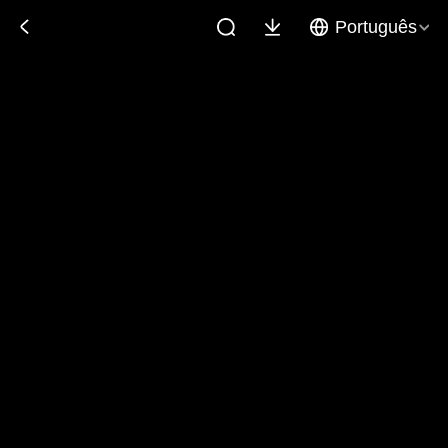
Português