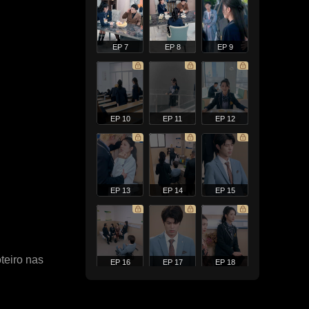
EP 7
EP 8
EP 9
EP 10
EP 11
EP 12
EP 13
EP 14
EP 15
teiro nas
EP 16
EP 17
EP 18