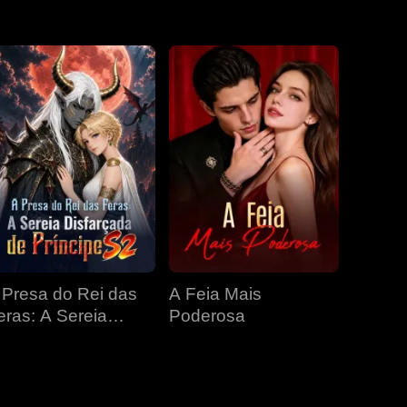
EP 31
EP 32
EP 33
EP 34
EP 35
EP 36
EP 37
EP 38
EP 39
EP 40
 Presa do Rei das
A Feia Mais
eras: A Sereia
Poderosa
isfarçada de
ríncipe