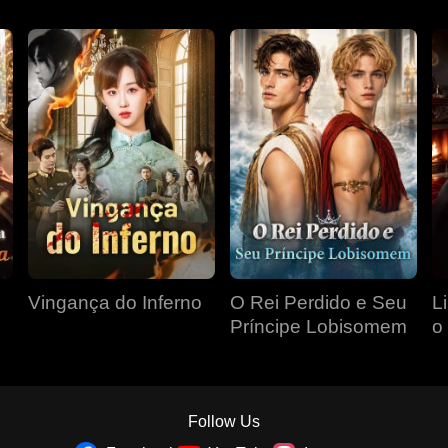
Vingança do Inferno
O Rei Perdido e Seu
L
Príncipe Lobisomem
o
P
Follow Us