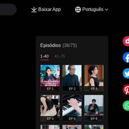
Baixar App
Português
Episódios
(36/75)
1-40
41-75
EP 1
EP 2
EP 3
EP 4
EP 5
EP 6