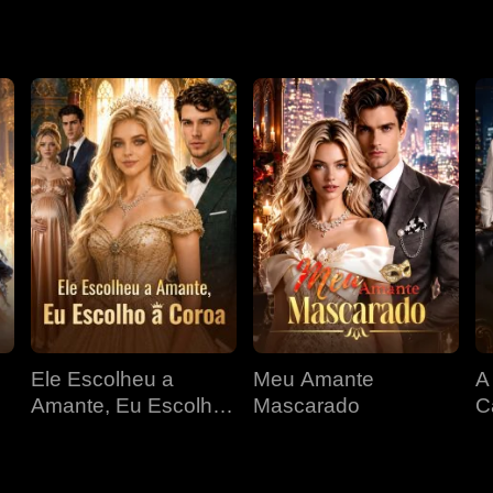
Ele Escolheu a
Meu Amante
A
Amante, Eu Escolho
Mascarado
C
a Coroa
E