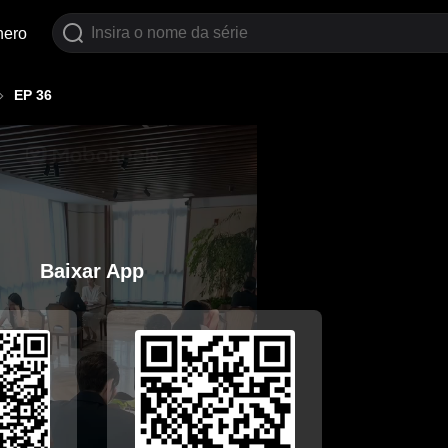
nero
EP 36
Baixar App