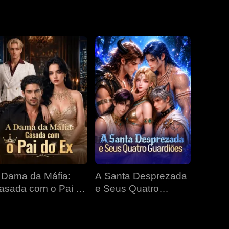
EP 19
EP 20
EP 21
EP 22
EP 23
EP 24
EP 25
EP 26
EP 27
 Dama da Máfia:
A Santa Desprezada
EP 28
EP 29
EP 30
asada com o Pai do
e Seus Quatro
x
Guardiões