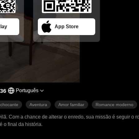
lay
App Store
 36
Português
 chocante
Aventura
Amor familiar
Romance moderno
ã. Com a chance de alterar o enredo, sua missão é seguir o ro
o final da história.