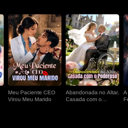
Meu Paciente CEO
Abandonada no Altar,
A
Virou Meu Marido
Casada com o
F
Poderoso
D
P