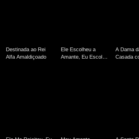
Destinada ao Rei
Ele Escolheu a
A Dama da
Alfa Amaldiçoado
Amante, Eu Escolho
Casada c
a Coroa
do Ex