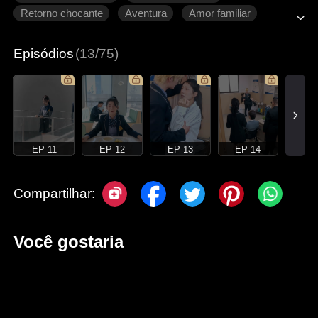
Retorno chocante
Aventura
Amor familiar
Romance moderno
Episódios
(13/75)
EP 11
EP 12
EP 13
EP 14
Compartilhar:
Você gostaria