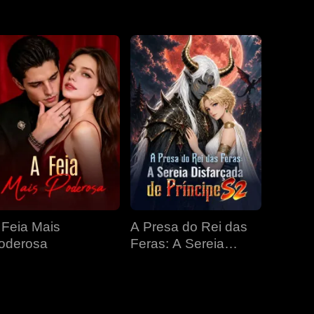
EP 31
EP 32
EP 33
EP 34
EP 35
EP 36
EP 37
EP 38
EP 39
EP 40
 Feia Mais
A Presa do Rei das
oderosa
Feras: A Sereia
Disfarçada de
Príncipe