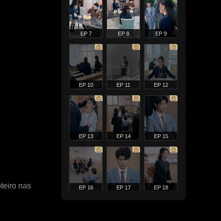
EP 7
EP 8
EP 9
EP 10
EP 11
EP 12
EP 13
EP 14
EP 15
teiro nas
EP 16
EP 17
EP 18