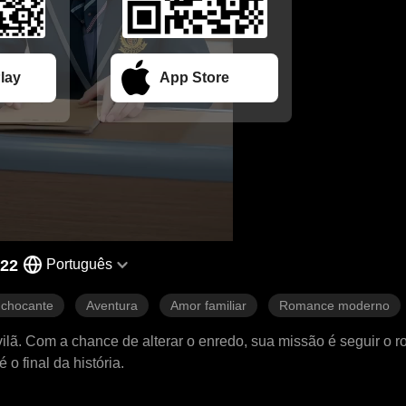
lay
App Store
 22
Português
 chocante
Aventura
Amor familiar
Romance moderno
ã. Com a chance de alterar o enredo, sua missão é seguir o ro
o final da história.