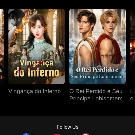
Vingança do Inferno
O Rei Perdido e Seu
L
Príncipe Lobisomem
o
P
Follow Us