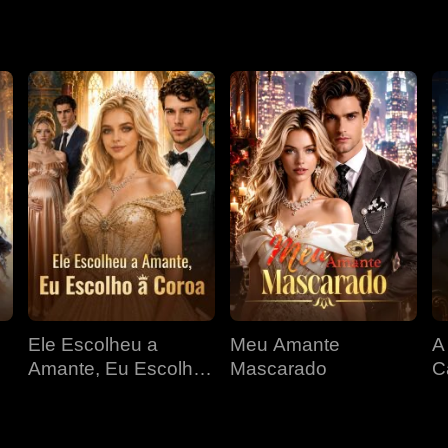
Ele Escolheu a
Meu Amante
A
Amante, Eu Escolho
Mascarado
C
a Coroa
E