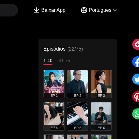
Baixar App
Português
Episódios
(22/75)
1-40
41-75
EP 1
EP 2
EP 3
EP 4
EP 5
EP 6