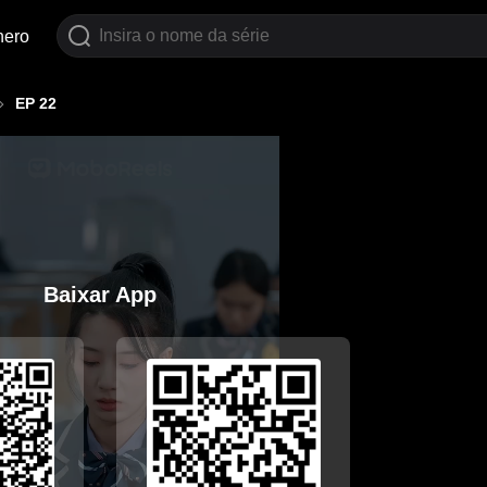
nero
EP 22
Baixar App