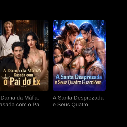
EP 19
EP 20
EP 21
EP 22
EP 23
EP 24
EP 25
EP 26
EP 27
 Dama da Máfia:
A Santa Desprezada
EP 28
EP 29
EP 30
asada com o Pai do
e Seus Quatro
x
Guardiões