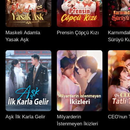
Maskeli Adamla
Prensin Çöpçü Kızı
Karnımda
Yasak Aşk
Sürüyü Ku
Aşk İlk Karla Gelir
Milyarderin
CEO'nun T
İstenmeyen İkizleri