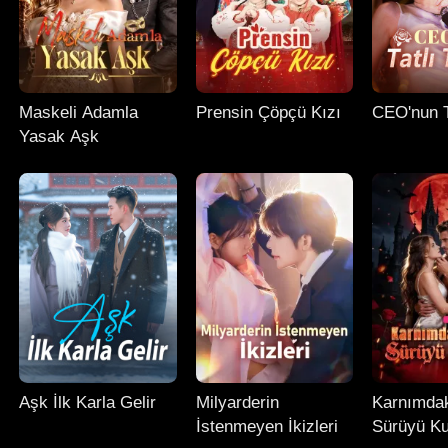
Maskeli Adamla
Prensin Çöpçü Kızı
CEO'nun T
Yasak Aşk
Aşk İlk Karla Gelir
Milyarderin
Karnımda
İstenmeyen İkizleri
Sürüyü Ku