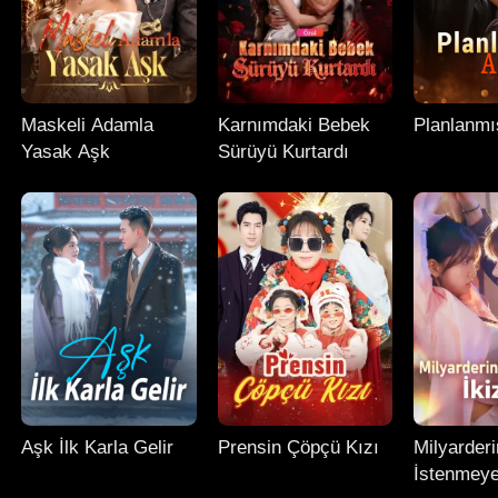
Maskeli Adamla
Karnımdaki Bebek
Planlanmı
Yasak Aşk
Sürüyü Kurtardı
Aşk İlk Karla Gelir
Prensin Çöpçü Kızı
Milyarderi
İstenmeyen