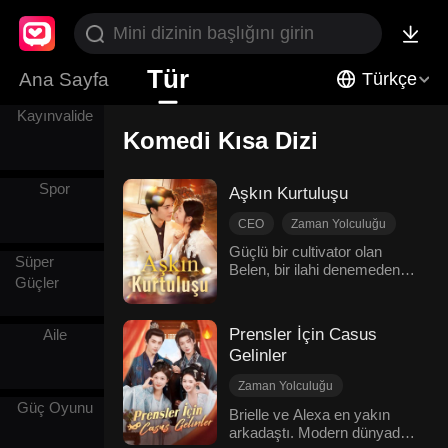
Karasız
Aşk
Tür
Ana Sayfa
Türkçe
Kayınvalide
Komedi Kısa Dizi
Spor
Aşkın Kurtuluşu
CEO
Zaman Yolculuğu
Fantazi
Komedi
Güçlü bir cultivator olan
Süper
Belen, bir ilahi denemeden
Grup Favorisi
Güçler
geçerken aniden boşanmayı
Modern Romantizm
bekleyen kötü bir yan
karakterin bedenine
Prensler İçin Casus
Aile
transmigrasyon yaptı. Eşi
Gelinler
Roger, ona bir tazminatla
veda etmeye çalıştı. Belen,
Zaman Yolculuğu
Roger'ın ailesinin trajik
Güç Oyunu
Geri Dönüş
kaderini içten içe alaycı bir
Brielle ve Alexa en yakın
şekilde düşündü, fakat her
arkadaştı. Modern dünyadan
Tarihi Romantizm