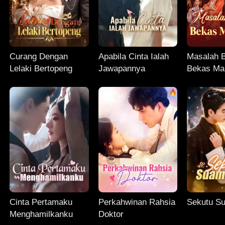
Curang Dengan
Apabila Cinta Ialah
Masalah 
Lelaki Bertopeng
Jawapannya
Bekas Ma
Cinta Pertamaku
Perkahwinan Rahsia
Sekutu Su
Menghamilkanku
Doktor