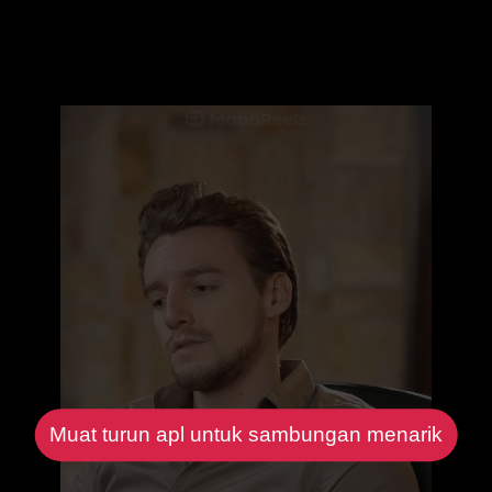
Muat turun apl untuk sambungan menarik