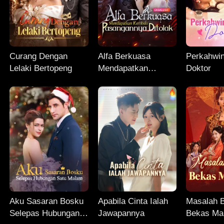
Curang Dengan
Alfa Berkuasa
Perkahwi
Lelaki Bertopeng
Mendapatkan
Doktor
Kembali
Pasangannya
Ditolak
Aku Sasaran Bosku
Apabila Cinta Ialah
Masalah 
Selepas Hubungan
Jawapannya
Bekas Ma