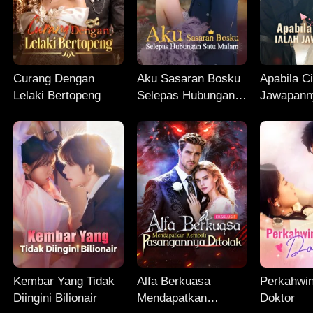
Curang Dengan
Aku Sasaran Bosku
Apabila Ci
Lelaki Bertopeng
Selepas Hubungan
Jawapann
Satu Malam
Kembar Yang Tidak
Alfa Berkuasa
Perkahwi
Diingini Bilionair
Mendapatkan
Doktor