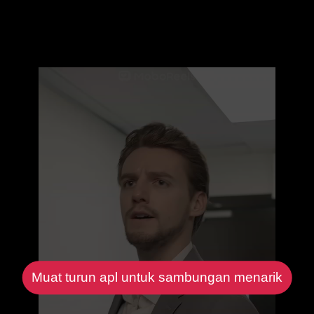
Muat turun apl untuk sambungan menarik