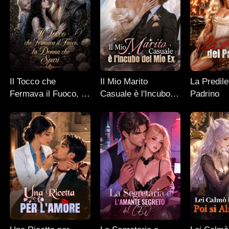
Il Tocco che
Il Mio Marito
La Predile
Fermava il Fuoco, la
Casuale è l'Incubo
Padrino
Donna che Sparì
del Mio Ex