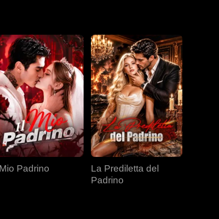
la sua autonomia
ro con Leland,
relazione sana
one dell'altro.
l Mio Padrino
La Prediletta del
Padrino