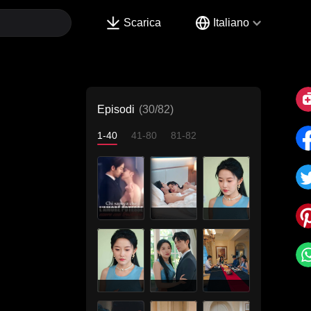
Scarica
Italiano
Episodi
(30/82)
1-40
41-80
81-82