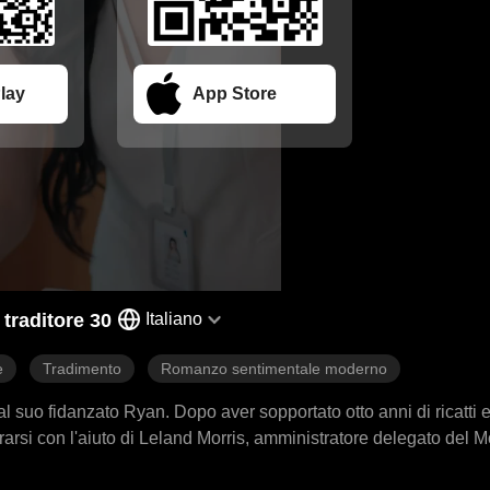
lay
App Store
traditore 30
Italiano
e
Tradimento
Romanzo sentimentale moderno
 dal suo fidanzato Ryan. Dopo aver sopportato otto anni di ricatti 
rarsi con l'aiuto di Leland Morris, amministratore delegato del M
appolata nel falso “obbligo emotivo” imposto da Ryan. Per amore