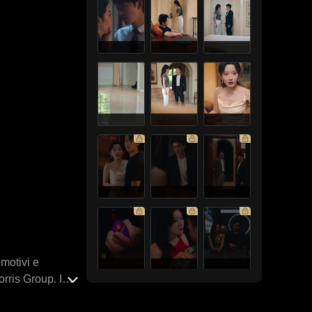
emotivi e
orris Group. In
 è scesa