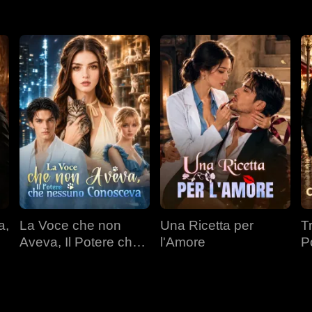
a,
La Voce che non
Una Ricetta per
T
Aveva, Il Potere che
l'Amore
P
nessuno Conosceva
Mi