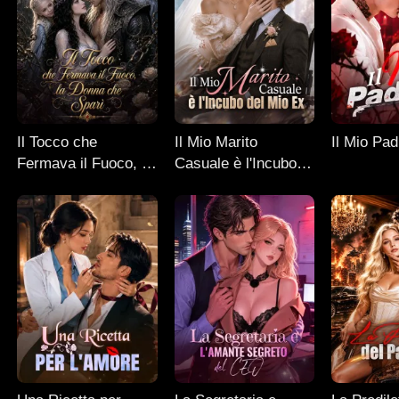
Il Tocco che
Il Mio Marito
Il Mio Pad
Fermava il Fuoco, la
Casuale è l'Incubo
Donna che Sparì
del Mio Ex