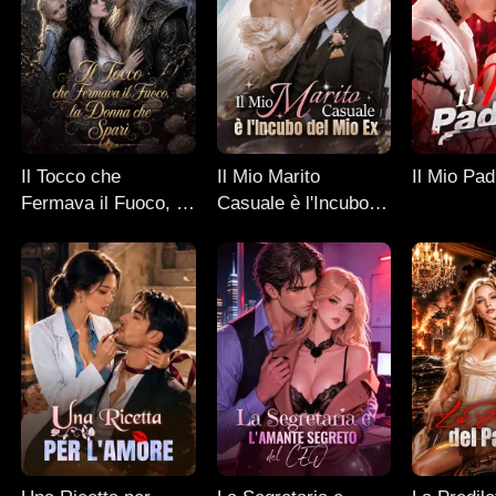
Il Tocco che
Il Mio Marito
Il Mio Pad
Fermava il Fuoco, la
Casuale è l'Incubo
Donna che Sparì
del Mio Ex