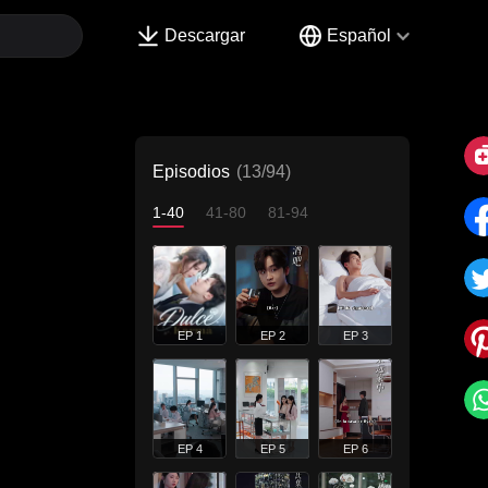
Descargar
Español
Episodios
(13/94)
1-40
41-80
81-94
EP 1
EP 2
EP 3
EP 4
EP 5
EP 6