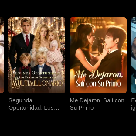
Segunda
Me Dejaron, Salí con
E
Oportunidad: Los
Su Primo
i
Trillizos Ocultos del
Multimillonario