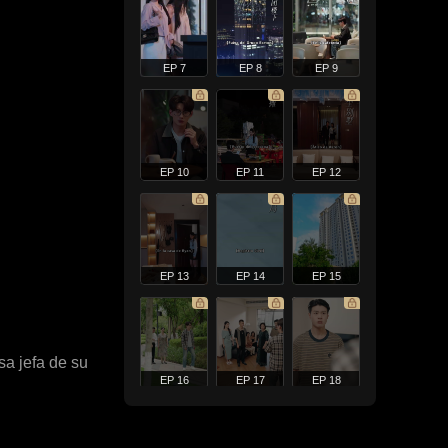
EP 7
EP 8
EP 9
EP 10
EP 11
EP 12
EP 13
EP 14
EP 15
sa jefa de su
EP 16
EP 17
EP 18