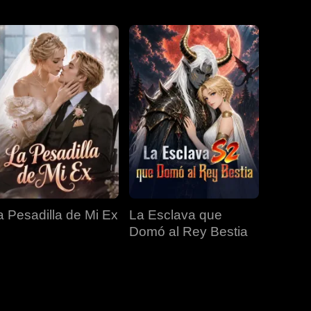
EP 31
EP 32
EP 33
EP 34
EP 35
EP 36
EP 37
EP 38
EP 39
a Pesadilla de Mi Ex
La Esclava que
EP 40
Domó al Rey Bestia