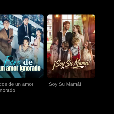
EP 19
EP 20
EP 21
EP 22
EP 23
EP 24
EP 25
EP 26
EP 27
cos de un amor
¡Soy Su Mamá!
EP 28
EP 29
EP 30
gnorado