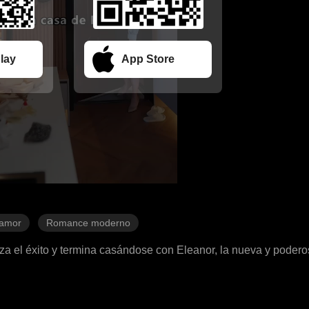
lay
App Store
 amor
Romance moderno
za el éxito y termina casándose con Eleanor, la nueva y podero