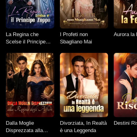
La Regina che
I Profeti non
Aurora la
Scelse il Principe
Sbagliano Mai
Zoppo
Dalla Moglie
Divorziata, In Realtà
Destini Ris
Disprezzata alla
è una Leggenda