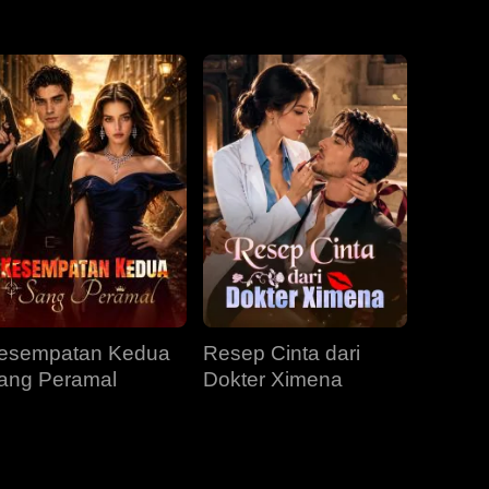
EP 31
EP 32
EP 33
EP 34
EP 35
esempatan Kedua
Resep Cinta dari
ang Peramal
Dokter Ximena