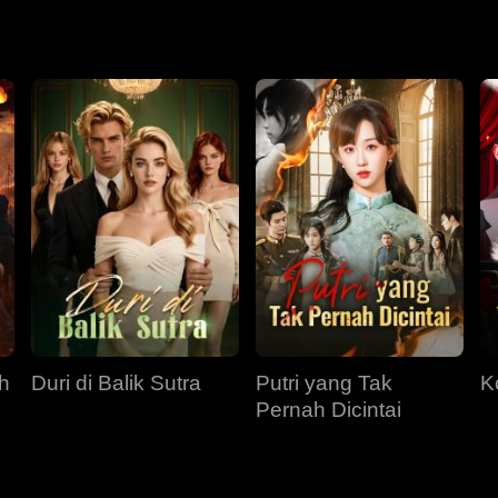
iberi kesempatan kedua dan terlahir kembali pada hari putrinya 
dan air mata masa lalunya kini menjadi kekuatan untuk melind
h
Duri di Balik Sutra
Putri yang Tak
K
Pernah Dicintai