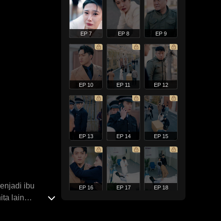
EP 7
EP 8
EP 9
EP 10
EP 11
EP 12
EP 13
EP 14
EP 15
enjadi ibu
EP 16
EP 17
EP 18
ta lain
 dan membunuh