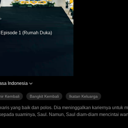
Episode 1 (Rumah Duka)
asa Indonesia
hir Kembali
Bangkit Kembali
Ikatan Keluarga
ris yang baik dan polos. Dia meninggalkan kariernya untuk m
epada suaminya, Saul. Namun, Saul diam-diam mencintai wani
Sarah bekerja sama dengan pedagang manusia yang menculik