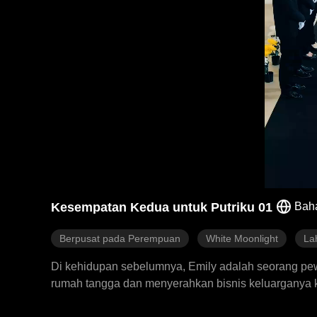
Kesempatan Kedua untuk Putriku 01
Bah
Berpusat pada Perempuan
White Moonlight
La
Di kehidupan sebelumnya, Emily adalah seorang pewa
rumah tangga dan menyerahkan bisnis keluarganya k
bernama Sarah. Untuk memiliki Saul sepenuhnya, 