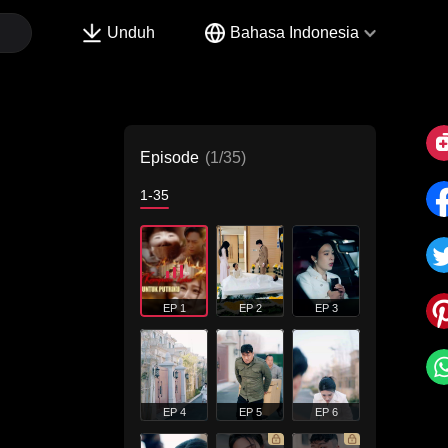
Unduh
Bahasa Indonesia
Episode
(1/35)
1-35
EP 1
EP 2
EP 3
EP 4
EP 5
EP 6