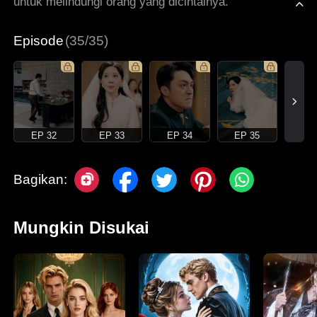
untuk melindungi orang yang dicintainya.
Episode
(35/35)
EP 32
EP 33
EP 34
EP 35
Bagikan:
Mungkin Disukai