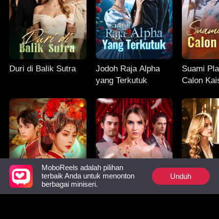
Duri di Balik Sutra
Jodoh Raja Alpha
Suami Pl
yang Terkutuk
Calon Kai
MoboReels adalah pilihan
Unduh
terbaik Anda untuk menonton
berbagai miniseri.
Mempelai dari Alam
Konspirasi Cinta
Surat Cera