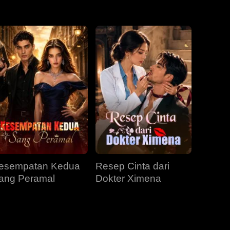
EP 31
EP 32
EP 33
EP 34
EP 35
esempatan Kedua
Resep Cinta dari
ang Peramal
Dokter Ximena