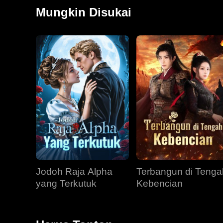
Dorothy, putri Emily yang baru berusia tujuh tahun. D
Mungkin Disukai
kini bertekad mengubah takdir keluarganya. Dendam 
dicintainya.
Jodoh Raja Alpha
Terbangun di Tenga
yang Terkutuk
Kebencian