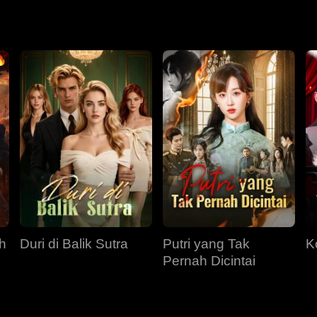
iberi kesempatan kedua dan terlahir kembali pada hari putrinya 
dan air mata masa lalunya kini menjadi kekuatan untuk melind
h
Duri di Balik Sutra
Putri yang Tak
K
Pernah Dicintai