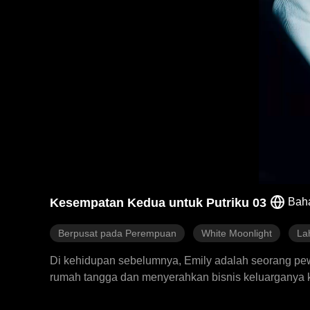
Kesempatan Kedua untuk Putriku 03
Bah
Berpusat pada Perempuan
White Moonlight
La
Di kehidupan sebelumnya, Emily adalah seorang pewa
rumah tangga dan menyerahkan bisnis keluarganya k
bernama Sarah. Untuk memiliki Saul sepenuhnya, 