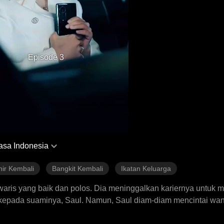
Episode 3
asa Indonesia
hir Kembali
Bangkit Kembali
Ikatan Keluarga
ris yang baik dan polos. Dia meninggalkan kariernya untuk m
epada suaminya, Saul. Namun, Saul diam-diam mencintai wani
Sarah bekerja sama dengan pedagang manusia yang menculik