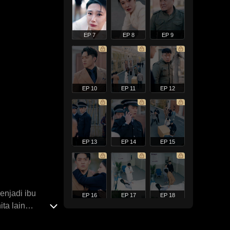
EP 7
EP 8
EP 9
EP 10
EP 11
EP 12
EP 13
EP 14
EP 15
enjadi ibu
EP 16
EP 17
EP 18
ta lain
 dan membunuh