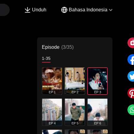
Unduh
Bahasa Indonesia
Episode
(3/35)
1-35
EP 1
EP 2
EP 3
EP 4
EP 5
EP 6