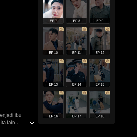
EP 7
EP 8
EP 9
EP 10
EP 11
EP 12
EP 13
EP 14
EP 15
enjadi ibu
EP 16
EP 17
EP 18
ta lain
 dan membunuh