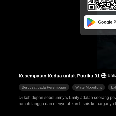
Google P
Kesempatan Kedua untuk Putriku 31
Bah
Berpusat pada Perempuan
White Moonlight
La
Di kehidupan sebelumnya, Emily adalah seorang pewa
rumah tangga dan menyerahkan bisnis keluarganya k
bernama Sarah. Untuk memiliki Saul sepenuhnya, 