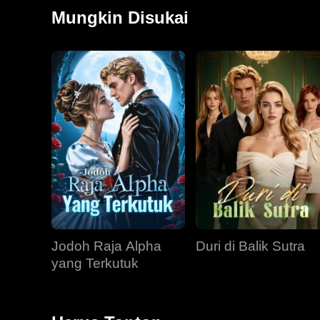
Dorothy, putri Emily yang baru berusia tujuh tahun. D
Mungkin Disukai
kini bertekad mengubah takdir keluarganya. Dendam 
dicintainya.
Jodoh Raja Alpha
Duri di Balik Sutra
yang Terkutuk