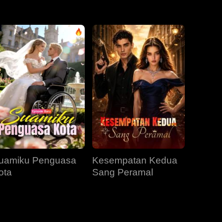
EP 31
EP 32
EP 33
EP 34
EP 35
uamiku Penguasa
Kesempatan Kedua
ota
Sang Peramal