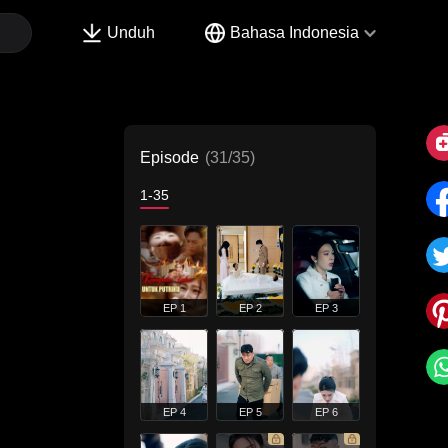
Unduh
Bahasa Indonesia
Episode
(31/35)
1-35
EP 1
EP 2
EP 3
EP 4
EP 5
EP 6