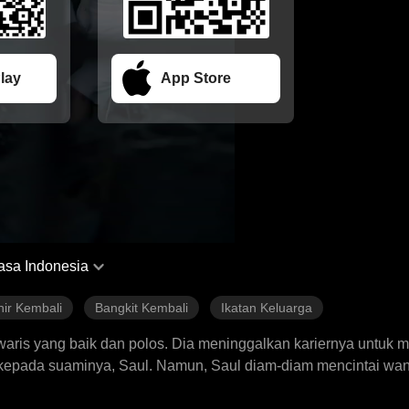
lay
App Store
asa Indonesia
hir Kembali
Bangkit Kembali
Ikatan Keluarga
ris yang baik dan polos. Dia meninggalkan kariernya untuk m
epada suaminya, Saul. Namun, Saul diam-diam mencintai wani
Sarah bekerja sama dengan pedagang manusia yang menculik