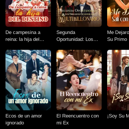
De campesina a
Segunda
Me Dejaro
reina: la hija del
Oportunidad: Los
Su Primo
destino
Trillizos Ocultos del
Multimillonario
Ecos de un amor
El Reencuentro con
¡Soy Su 
ignorado
mi Ex