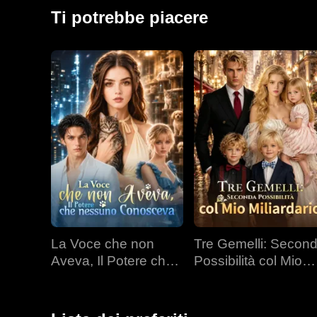
la famiglia del fidanzato. L'amministratore delegato fu
Ti potrebbe piacere
confermò che era lui il padre. Ha quindi intrapreso un
La Voce che non
Tre Gemelli: Secon
Aveva, Il Potere che
Possibilità col Mio
nessuno Conosceva
Miliardario