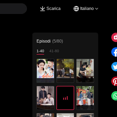
Scarica
Italiano
Episodi
(5/80)
1-40
41-80