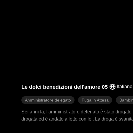
Le dolci benedizioni dell'amore 05
Italiano
Amministratore delegato
Fuga in Attesa
Bambin
Sei anni fa, l'amministratore delegato è stato drogat
drogata ed è andato a letto con lei. La droga è svani
di giada della donna. Poi lei rimase incinta e diede