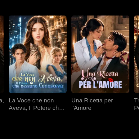
a,
La Voce che non
Una Ricetta per
T
Aveva, Il Potere che
l'Amore
P
nessuno Conosceva
Mi