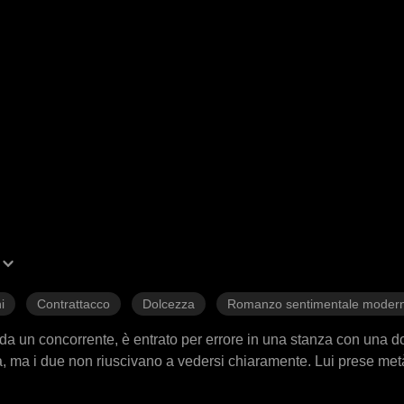
i
Contrattacco
Dolcezza
Romanzo sentimentale moder
o da un concorrente, è entrato per errore in una stanza con una
ta, ma i due non riuscivano a vedersi chiaramente. Lui prese met
 alla luce una bambina. Gestisce una piccola bancarella di nood