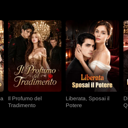
 sorpreso di scoprire che la figlia gli assomigliava molto e un tes
 viaggio alla ricerca dell'amore.
da
Il Profumo del
Liberata, Sposai il
D
Tradimento
Potere
Q
S