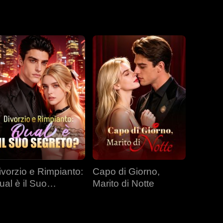
t di paternità
ivorzio e Rimpianto:
Capo di Giorno,
ual è il Suo
Marito di Notte
egreto?