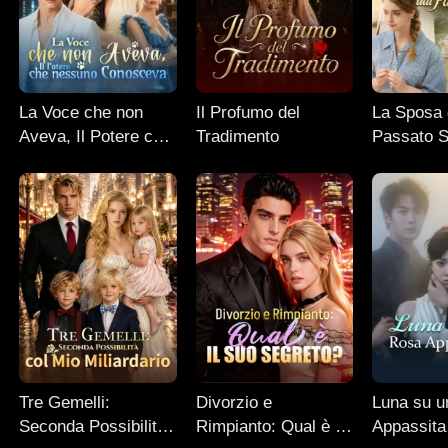
La Voce che non
Il Profumo del
La Sposa 
Aveva, Il Potere che
Tradimento
Passato S
nessuno Conosceva
Tre Gemelli:
Divorzio e
Luna su 
Seconda Possibilità
Rimpianto: Qual è il
Appassita