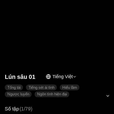
Lún sâu 01
Tiếng Việt
Tổng tài
Tiếng sét ái tình
Hiểu lầm
Ngược luyến
Ngôn tình hiện đại
Số tập
(1/79)