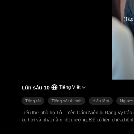
(Tập
Lún sâu 10
Tiếng Việt
Tổng tài
Tiếng sét ái tình
Hiểu lầm
Ngược 
Tiểu thư nhà họ Tô – Yên Cẩm Niên bị Đặng Vy tráo đ
xe hơi và phải nằm liệt giường. Để có tiền chữa bệnh
nhau thuở thiếu niên và đem lòng yêu nhau từ cái nh