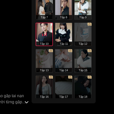
Tập 7
Tập 8
Tập 9
Tập 10
Tập 11
Tập 12
Tập 13
Tập 14
Tập 15
o gặp tai nạn
Tập 16
Tập 17
Tập 18
gười từng gặp
g mắt Lục Tuân,