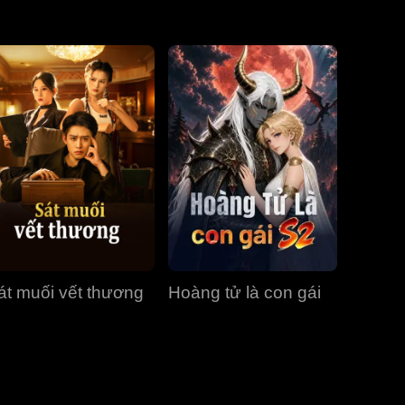
Tập 31
Tập 32
Tập 33
Tập 34
Tập 35
Tập 36
Tập 37
Tập 38
Tập 39
Tập 40
át muối vết thương
Hoàng tử là con gái