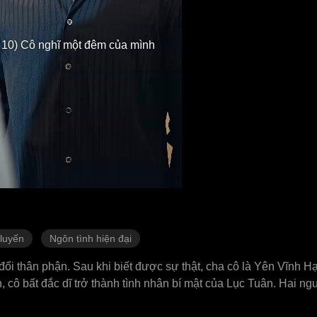
 10) Cô nghĩ một đêm của mình
luyến
Ngôn tình hiện đại
ổi thân phận. Sau khi biết được sự thật, cha cô là Yên Vĩnh Hạ
, cô bất đắc dĩ trở thành tình nhân bí mật của Lục Tuân. Hai n
ìn đầu tiên, nhưng vì hiểu lầm nên đều che giấu tình cảm. Tron