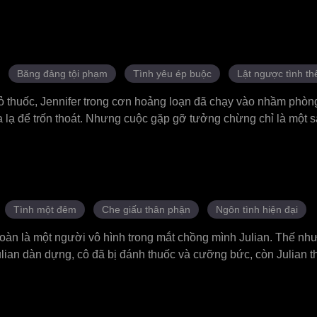
và cô đã dốc hết sức mình để chữa trị cho anh. Dù ban đầu Ayde
n sa vào lưới tình. Cuối cùng, mối quan hệ hợp đồng giả của họ
 một câu chuyện lãng mạn vô cùng ngọt ngào và bất ngờ.
Băng đảng tội phạm
Tình yêu ép buộc
Lật ngược tình th
bỏ thuốc, Jennifer trong cơn hoảng loạn đã chạy vào nhầm phòn
 lạ để trốn thoát. Nhưng cuộc gặp gỡ tưởng chừng chỉ là một sa
ối chấn động khi cô phát hiện người đàn ông ấy chính là cha củ
tàn nhẫn nhất thành phố. Đáng lẽ ông phải giết cô để giữ kín b
ời đàn ông khiến cô không thể dứt ra được. Còn Jennifer, từ một 
ốn vào thế giới ngầm đầy nguy hiểm và cám dỗ của ông trùm. Gi
g trong cuộc đời đau khổ và bị chà đạp như trước, hay bước và
Tình một đêm
Che giấu thân phận
Ngôn tình hiện đại
à người phụ nữ của Mafia Don.
oàn là một người vô hình trong mắt chồng mình Julian. Thế như
ulian dàn dựng, cô đã bị đánh thuốc và cưỡng bức, còn Julian t
 sụp đổ, cô quyết định đệ đơn ly hôn. Nhưng cô không hề biết
nh là Julian, và cô đã vô tình bắt đầu một mối quan hệ bí mật
 A. Trong quá trình Katherine lột xác từ một người vợ cam chịu