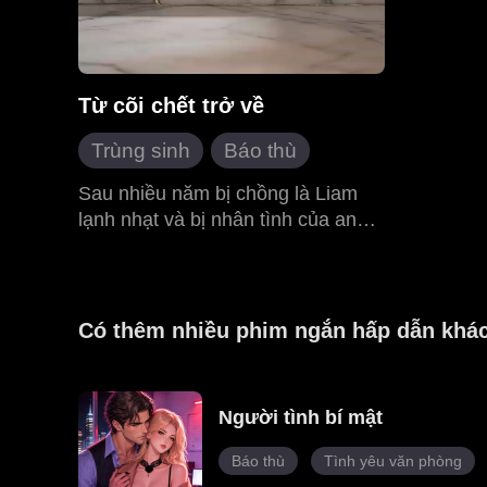
Từ cõi chết trở về
Trùng sinh
Báo thù
Nữ cường
Sau nhiều năm bị chồng là Liam
lạnh nhạt và bị nhân tình của anh
Ân oán nhà giàu
ta là Seraphina chèn ép, Skye
Thời trung cổ
Sterling cô độc qua đời trong tuyệt
vọng. Thế nhưng, khi mở mắt ra
lần nữa, cô phát hiện mình đã
Có thêm nhiều phim ngắn hấp dẫn khá
quay trở về đúng ngày kỷ niệm
năm năm kết hôn. Mang theo ký
ức của kiếp trước cùng mạng lưới
Người tình bí mật
tình báo bí mật mang tên The
Prophets, Skye quyết định không
Báo thù
Tình yêu văn phòng
tiếp tục làm nạn nhân. Cô khoác