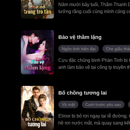
Năm mười bảy tuổi, Thẩm Thanh Dư 
tưởng rằng cuối cùng mình cũng có
con gái nuôi trong nhà là Thẩm Tí
của mình, Thẩm Tích Tích không ng
gia. Nhà họ Thẩm vì thế đã đưa ch
Bảo vệ thầm lặng
không ai ngờ rằng nơi ấy bề ngoài 
hạ khiến Thẩm Thanh Dư mình đầy 
Ngôn tình hiện đại
Che giấu th
lại nhận được tin mình mắc bệnh na
tình thân, quyết tâm trước khi chế
Cựu đặc chủng binh Phàn Tinh bị t
anh làm bảo vệ tại công ty truyền 
cái chết của cha mình. Chiến hữu 
Thần cho anh, nhưng thực chất là
Tĩnh. Do ông nội lâm bệnh nặng, vi
Bố chồng tương lai
còn công ty truyền thông cũng trở
Tĩnh, em gái của Lâm Hiền đã thuê
Vả mặt
Cưới trước yêu sau
trình bảo vệ Lâm Thần, Phàn Tinh 
sinh. Phàn Tinh còn gặp lại chiến
Elinor bị bỏ rơi ngay tại lễ đường
vấn đề khó khăn. Trong khi đó, Dư
hề rơi nước mắt, mà quay sang kế
Lâm Thần bị mẹ sắp xếp vào làm tạ
lực, cô đoạt lại gia sản vốn thuộc 