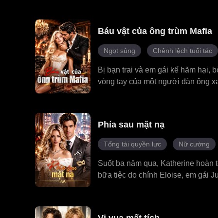
chất là do bị trúng độc mãn tính, 
lợi dụng cô, nhưng anh lại dần dầ
Báu vật của ông trùm Mafia
thành tình yêu thật, kết thúc bằng
Ngọt sủng
Chênh lệch tuổi tác
Bị bạn trai và em gái kế hãm hại, 
vòng tay của một người đàn ông xa
nhanh chóng trở thành một vụ bê b
mình, ông trùm Mafia quyền lực và 
thay vào đó, ông lại trở thành ngư
Phía sau mặt nạ
phản bội và tổn thương, dần bị cu
phải đưa ra lựa chọn: tiếp tục sốn
Tổng tài quyền lực
Nữ cường
phận hoàn toàn mới với tư cách l
Suốt ba năm qua, Katherine hoàn t
bữa tiệc do chính Eloise, em gái J
dửng dưng không hề can thiệp. Quá
đàn ông trong đêm định mệnh đó chí
thân phận đeo mặt nạ của anh, Ngài