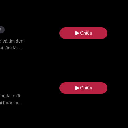
n chỉ muốn
 đã biến
ế
Chiếu
g và tìm đến
i lầm lại
a bạn trai
í mật, nhưng
cô gái bị
ờ đây, cô
o một số
Chiếu
ng tại một
hì hoàn toàn
 rằng, người
 với anh dưới
 trở thành