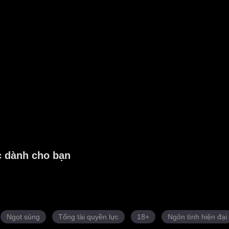
c dành cho bạn
Ngọt sủng
Tổng tài quyền lực
18+
Ngôn tình hiện đại