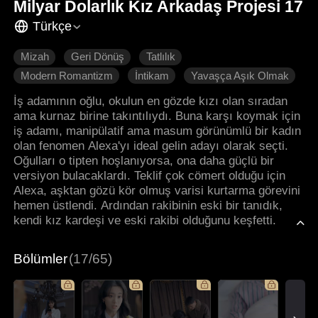
Milyar Dolarlık Kız Arkadaş Projesi 17
Türkçe
Mizah
Geri Dönüş
Tatlılık
Modern Romantizm
İntikam
Yavaşça Aşık Olmak
İş adamının oğlu, okulun en gözde kızı olan sıradan
ama kurnaz birine takıntılıydı. Buna karşı koymak için
iş adamı, manipülatif ama masum görünümlü bir kadın
olan fenomen Alexa'yı ideal gelin adayı olarak seçti.
Oğulları o tipten hoşlanıyorsa, ona daha güçlü bir
versiyon bulacaklardı. Teklif çok cömert olduğu için
Alexa, aşktan gözü kör olmuş varisi kurtarma görevini
hemen üstlendi. Ardından rakibinin eski bir tanıdık,
kendi kız kardeşi ve eski rakibi olduğunu keşfetti.
Bölümler
(17/65)