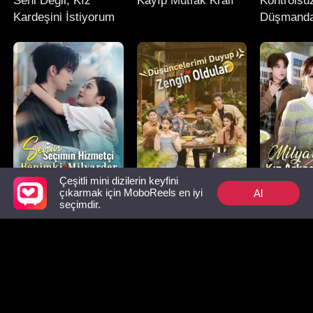
Seni Değil, Kız
Kayıp Mutfak Kralı
Kontrolsü
Kardeşini İstiyorum
Düşmand
Sevgiliye
Çeşitli mini dizilerin keyfini
Al
çıkarmak için MoboReels en iyi
Senin Seçimin
Düşüncelerimi
Milyar Dol
seçimdir.
Hizmetçi, Benimki
Duyup Zengin
Arkadaş P
Milyarder
Oldular
Mutlaka İzlenmesi Gerekenler