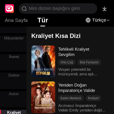
İmparator
Tür
Kurtadam
Ana Sayfa
Türkçe
Kraliyet Kısa Dizi
Milyarderler
Tehlikeli Kraliyet
Sevgilim
İhanet
Orta Çağ
Batı Fantazisi
Bir Gecelik İlişki
Vesper yetenekli bir
müzisyendi, ama aşk
Gizli Kimlikler
Kraliyet
Doktor
uğruna kariyerini bir kenara
Kırık Kalp
bırakıp dükün oğlu Julian ile
Yeniden Doğan
evlendi. Ancak Julian bir
İmparatoriçe Valide
metres tutmuş ve ondan
Asker
boşanmaya hazırdı. Bir gece
Kadın Merkezli
Kraliyet
sarhoş olup tanımadığı bir
Yeniden Doğuş
Acımasız İmparatoriçe
adamla yattı. O adam,
Valide Emily yeniden doğdu.
Saray Entrikaları
Julian'ın güçlü ve tehlikeli
Kraliyet