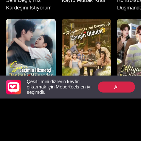
Seni Değil, Kız
Kayıp Mutfak Kralı
Kontrolsü
Kardeşini İstiyorum
Düşmand
Sevgiliye
Çeşitli mini dizilerin keyfini
Al
çıkarmak için MoboReels en iyi
Senin Seçimin
Düşüncelerimi
Milyar Dol
seçimdir.
Hizmetçi, Benimki
Duyup Zengin
Arkadaş P
Milyarder
Oldular
Mutlaka İzlenmesi Gerekenler