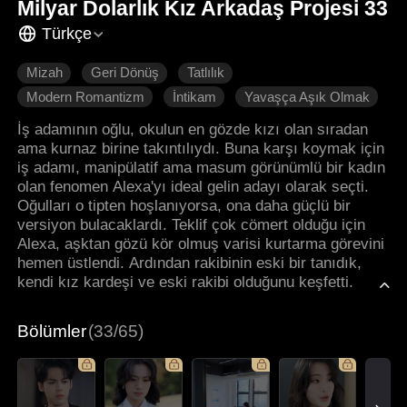
Milyar Dolarlık Kız Arkadaş Projesi 33
Türkçe
Mizah
Geri Dönüş
Tatlılık
Modern Romantizm
İntikam
Yavaşça Aşık Olmak
İş adamının oğlu, okulun en gözde kızı olan sıradan
ama kurnaz birine takıntılıydı. Buna karşı koymak için
iş adamı, manipülatif ama masum görünümlü bir kadın
olan fenomen Alexa'yı ideal gelin adayı olarak seçti.
Oğulları o tipten hoşlanıyorsa, ona daha güçlü bir
versiyon bulacaklardı. Teklif çok cömert olduğu için
Alexa, aşktan gözü kör olmuş varisi kurtarma görevini
hemen üstlendi. Ardından rakibinin eski bir tanıdık,
kendi kız kardeşi ve eski rakibi olduğunu keşfetti.
Bölümler
(33/65)