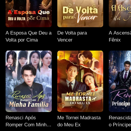
A Esposa Que Deu a
De Volta para
A Ascens
Volta por Cima
Vencer
Fênix
Renasci Após
Me Tornei Madrasta
Renascida
Romper Com Minha
do Meu Ex
o Príncip