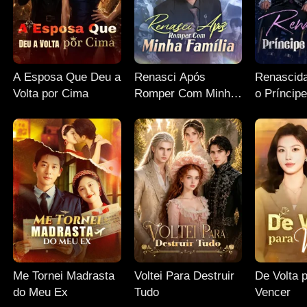
A Esposa Que Deu a
Renasci Após
Renascida
Volta por Cima
Romper Com Minha
o Príncip
Família
Me Tornei Madrasta
Voltei Para Destruir
De Volta 
do Meu Ex
Tudo
Vencer